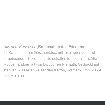
Aus dem Kartenset: „
Botschaften des Friedens
„
52 Karten in einer Geschenkbox mit inspirierenden und
ermutigenden Texten und Botschaften für jeden Tag. Alle
Motive handgemalt von Dr. Jochen Niemuth. Gedruckt auf
stabilen, wasserabweisenden Karton, Format 90 mm x 129
mm. € 19,00