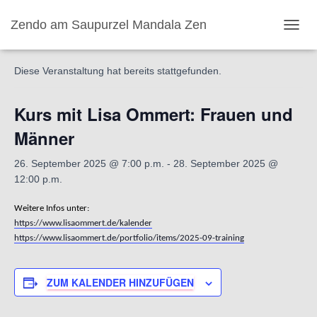
Zendo am Saupurzel Mandala Zen
« Alle Veranstaltungen
N
A
V
Diese Veranstaltung hat bereits stattgefunden.
I
G
A
Kurs mit Lisa Ommert: Frauen und
T
I
Männer
O
N
26. September 2025 @ 7:00 p.m.
-
28. September 2025 @
U
12:00 p.m.
M
S
Weitere Infos unter:
C
https://www.lisaommert.de/kalender
H
A
https://www.lisaommert.de/portfolio/items/2025-09-training
L
T
E
ZUM KALENDER HINZUFÜGEN
N