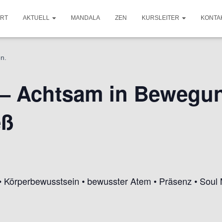
ART
AKTUELL
MANDALA
ZEN
KURSLEITER
KONTA
en.
 – Achtsam in Bewegu
eß
 Körperbewusstsein • bewusster Atem • Präsenz • Soul Mo