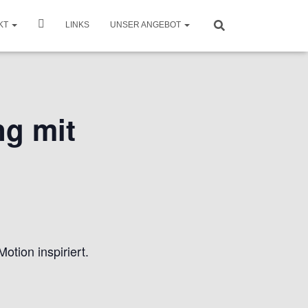
KT
LINKS
UNSER ANGEBOT
ng mit
tion inspiriert.