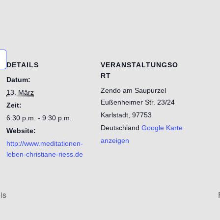
DETAILS
VERANSTALTUNGSO
RT
Datum:
Zendo am Saupurzel
13. März
Eußenheimer Str. 23/24
Zeit:
Karlstadt
,
97753
6:30 p.m. - 9:30 p.m.
Deutschland
Google Karte
Website:
anzeigen
http://www.meditationen-
leben-christiane-riess.de
is