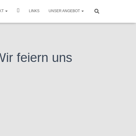
KT
LINKS
UNSER ANGEBOT
ir feiern uns