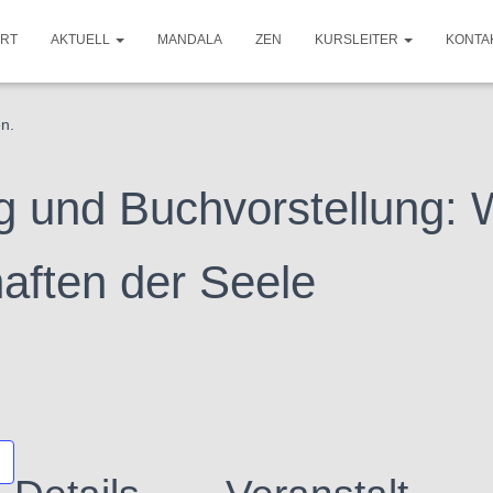
ART
AKTUELL
MANDALA
ZEN
KURSLEITER
KONTA
en.
g und Buchvorstellung: W
haften der Seele