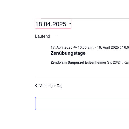
18.04.2025
Veranstaltungen
D
Laufend
a
für
t
17. April 2025 @ 10:00 a.m.
-
19. April 2025 @ 6:0
u
Zenübungstage
m
Zendo am Saupurzel
Eußenheimer Str. 23/24, Kar
18.
w
ä
h
April
l
Vorheriger Tag
e
n
.
2025