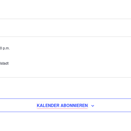
0 p.m.
lstadt
KALENDER ABONNIEREN