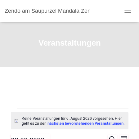
Zendo am Saupurzel Mandala Zen
NAVI
Veranstaltungen
Veranstaltungen
Keine Veranstaltungen für 6. August 2026 vorgesehen. Hier
H
geht es zu den
nächsten bevorstehenden Veranstaltungen
.
i
für
n
w
S