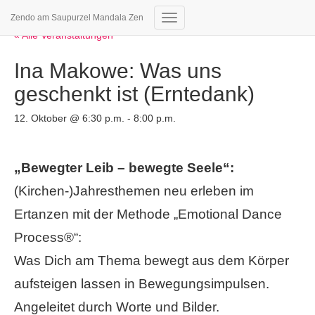
Zendo am Saupurzel Mandala Zen
Navigation
« Alle Veranstaltungen
umschalten
Ina Makowe: Was uns
geschenkt ist (Erntedank)
12. Oktober @ 6:30 p.m.
-
8:00 p.m.
„Bewegter Leib – bewegte Seele“:
(Kirchen-)Jahresthemen neu erleben im
Ertanzen
mit der Methode „Emotional Dance
Process®“:
Was Dich am Thema bewegt aus dem Körper
aufsteigen lassen in Bewegungsimpulsen.
Angeleitet durch Worte und Bilder.