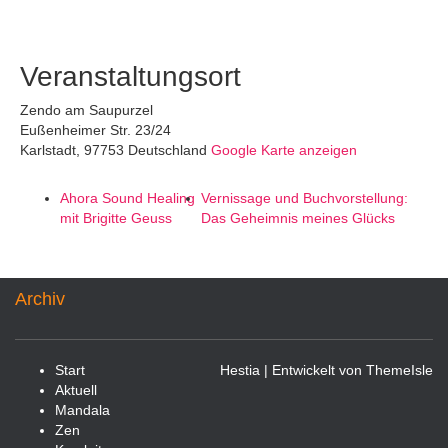
Veranstaltungsort
Zendo am Saupurzel
Eußenheimer Str. 23/24
Karlstadt
,
97753
Deutschland
Google Karte anzeigen
Ahora Sound Healing
Vernissage und Buchvorstellung:
mit Brigitte Geuss
Das Geheimnis meines Glücks
Archiv
Start
Hestia | Entwickelt von
ThemeIsle
Aktuell
Mandala
Zen