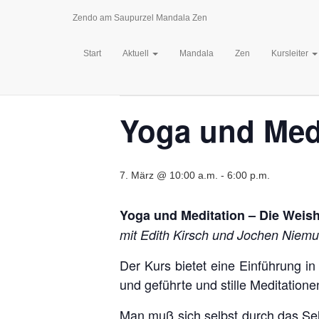
Zendo am Saupurzel Mandala Zen
« Alle Veranstaltungen
Start
Aktuell
Mandala
Zen
Kursleiter
Diese Veranstaltung hat bereits stattgefund
Yoga und Medi
7. März @ 10:00 a.m.
-
6:00 p.m.
Yoga und Meditation – Die Weish
mit Edith Kirsch und Jochen Niemut
Der Kurs bietet eine Einführung i
und geführte und stille Meditatione
Man muß sich selbst durch das Sel