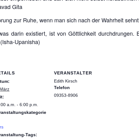
avad Gita
ung zur Ruhe, wenn man sich nach der Wahrheit sehnt 
s darin existiert, ist von Göttlichkeit durchdrungen.
 (Isha-Upanisha)
ETAILS
VERANSTALTER
Edith Kirsch
tum:
Telefon
 März
09353-8906
it:
:00 a.m. - 6:00 p.m.
ranstaltungskategorie
rs
ranstaltung-Tags: