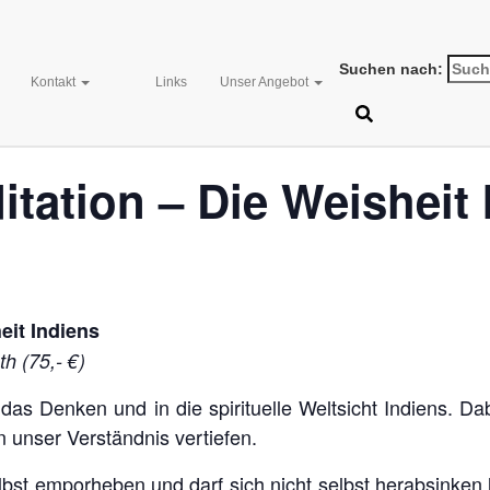
Suchen nach:
Kontakt
Links
Unser Angebot
en.
tation – Die Weisheit 
eit Indiens
h (75,- €)
n das Denken und in die spirituelle Weltsicht Indiens. 
n unser Verständnis vertiefen.
bst emporheben und darf sich nicht selbst herabsinken 