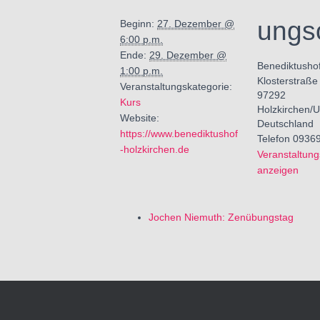
ungs
Beginn:
27. Dezember @
6:00 p.m.
Ende:
29. Dezember @
Benediktusho
1:00 p.m.
Klosterstraße
Veranstaltungskategorie:
97292
Kurs
Holzkirchen/U
Website:
Deutschland
https://www.benediktushof
Telefon
09369
-holzkirchen.de
Veranstaltung
anzeigen
Jochen Niemuth: Zenübungstag